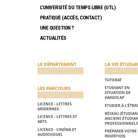
L'UNIVERSITÉ DU TEMPS LIBRE (UTL)
PRATIQUE (ACCÈS, CONTACT)
UNE QUESTION ?
ACTUALITÉS
LE DÉPARTEMENT
LA VIE ÉTUDIA
TUTORAT
LES PARCOURS
ETUDIANT EN
SITUATION DE
HANDICAP
LICENCE - LETTRES
ETUDIER À L'ÉTR
MODERNES
RÉSEAU (ÉTUDIAN
LICENCE - LETTRES ET
ANCIENS ÉTUDIAN
ARTS
PROFESSIONNELS
LICENCE - CINÉMA ET
PRÉPARER VOTRE
AUDIOVISUEL
INSERTION