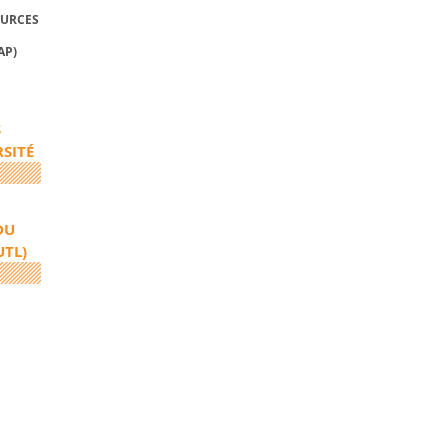
OURCES
AP)
S
RSITÉ
DU
UTL)