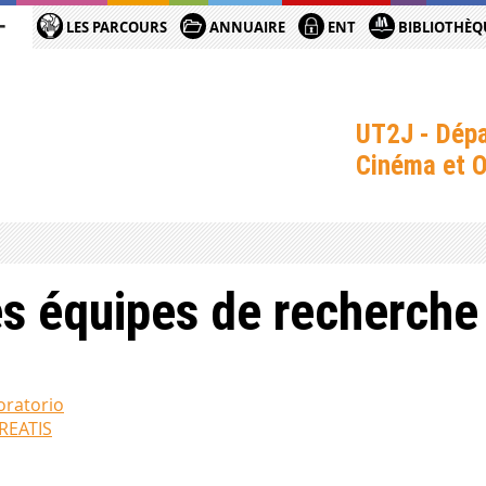
LES PARCOURS
ANNUAIRE
ENT
BIBLIOTHÈQ
UT2J - Dépa
Cinéma et O
s équipes de recherche
boratorio
REATIS