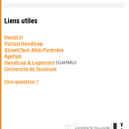
Liens utiles
Handi-U
Portail Handicap
GirpehTech Midi-Pyrénées
Agefiph
Handicap & Logement
(GAHMU)
Université de Toulouse
Une question ?